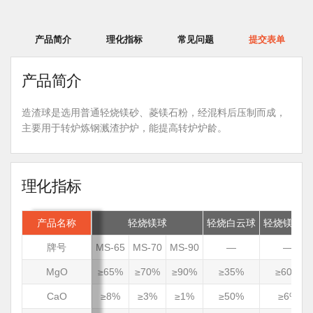
产品简介
理化指标
常见问题
提交表单
产品简介
造渣球是选用普通轻烧镁砂、菱镁石粉，经混料后压制而成，
主要用于转炉炼钢溅渣护炉，能提高转炉炉龄。
理化指标
产品名称
轻烧镁球
轻烧白云球
轻烧镁碳球
牌号
MS-65
MS-70
MS-90
—
—
MgO
≥65%
≥70%
≥90%
≥35%
≥60%
CaO
≥8%
≥3%
≥1%
≥50%
≥6%