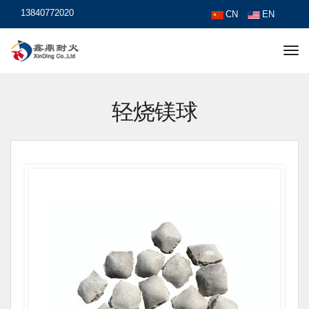
13840772020
CN
EN
轻烧镁球